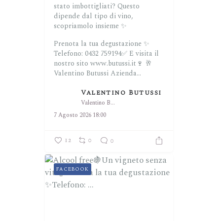
stato imbottigliati? Questo
dipende dal tipo di vino,
scopriamolo insieme ✨
Prenota la tua degustazione ✨
Telefono: 0432 759194✅
E visita il
nostro sito www.butussi.it🍷
🥂
Valentino Butussi Azienda...
Valentino Butussi
Valentino Butussi
7 Agosto 2026 18:00
12
0
0
FACEBOOK