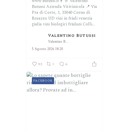
www.butussi.it🍷
🥂 Valentino
Butussi Azienda Vitivinicola
📍 Via
Pra di Corte, 1, 33040 Corno di
Rosazzo UD
vini in friuli venezia
giulia
vini biologici friulani
Colli...
Valentino Butussi
Valentino Butussi
5 Agosto 2026 18:20
93
1
6
FACEBOOK