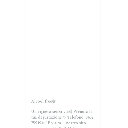
Alcool free🍇
Un vigneto senza vite🍾
Prenota la
tua degustazione ✨
Telefono: 0432
759194✅
E visita il nostro sito