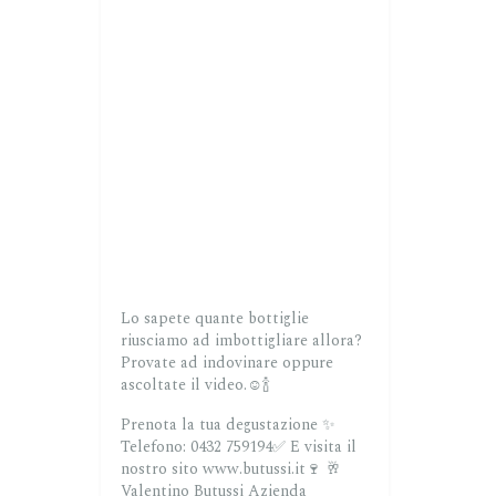
Lo sapete quante bottiglie
riusciamo ad imbottigliare allora?
Provate ad indovinare oppure
ascoltate il video.☺️🍾
Prenota la tua degustazione ✨
Telefono: 0432 759194✅
E visita il
nostro sito www.butussi.it🍷
🥂
Valentino Butussi Azienda