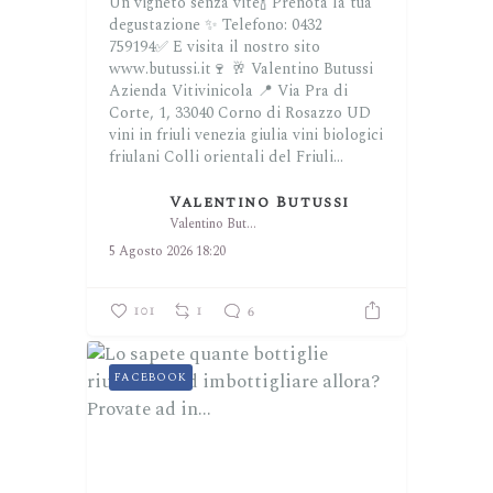
Un vigneto senza vite🍾
Prenota la tua
degustazione ✨
Telefono: 0432
759194✅
E visita il nostro sito
www.butussi.it🍷
🥂 Valentino Butussi
Azienda Vitivinicola
📍 Via Pra di
Corte, 1, 33040 Corno di Rosazzo UD
vini in friuli venezia giulia
vini biologici
friulani
Colli orientali del Friuli...
Valentino Butussi
Valentino Butussi
5 Agosto 2026 18:20
101
1
6
FACEBOOK