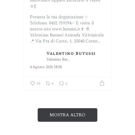
indovinare oppure ascoltate il video.
☺️🍾
Prenota la tua degustazione ✨
Telefono: 0432 759194✅
E visita il
nostro sito www.butussi.it🍷
🥂
Valentino Butussi Azienda Vitivinicola
📍 Via Pra di Corte, 1, 33040 Corno...
Valentino Butussi
Valentino Butussi
4 Agosto 2026 18:00
26
4
0
MOSTRA ALTRO