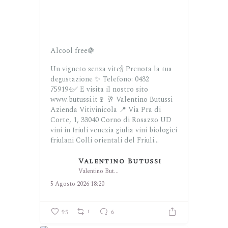
Alcool free🍇
Un vigneto senza vite🍾
Prenota la tua
degustazione ✨
Telefono: 0432
759194✅
E visita il nostro sito
www.butussi.it🍷
🥂 Valentino Butussi
Azienda Vitivinicola
📍 Via Pra di
Corte, 1, 33040 Corno di Rosazzo UD
vini in friuli venezia giulia
vini biologici
friulani
Colli orientali del Friuli...
Valentino Butussi
Valentino Butussi
5 Agosto 2026 18:20
95
1
6