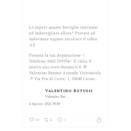
Lo sapete quante bottiglie riusciamo
ad imbottigliare allora? Provate ad
indovinare oppure ascoltate il video.
☺️🍾
Prenota la tua degustazione ✨
Telefono: 0432 759194✅
E visita il
nostro sito www.butussi.it🍷
🥂
Valentino Butussi Azienda Vitivinicola
📍 Via Pra di Corte, 1, 33040 Corno...
Valentino Butussi
Valentino Butussi
4 Agosto 2026 18:00
26
4
0