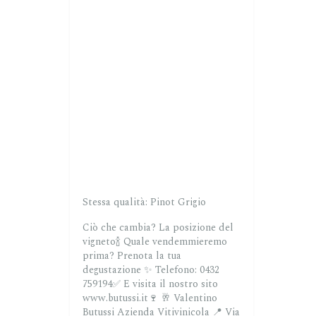
Stessa qualità: Pinot Grigio
Ciò che cambia? La posizione del
vigneto🍾
Quale vendemmieremo
prima?
Prenota la tua
degustazione ✨
Telefono: 0432
759194✅
E visita il nostro sito
www.butussi.it🍷
🥂 Valentino
Butussi Azienda Vitivinicola
📍 Via