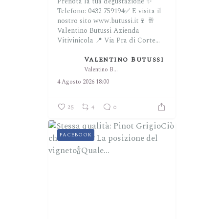
Prenota la tua degustazione ✨
Telefono: 0432 759194✅
E visita il
nostro sito www.butussi.it🍷
🥂
Valentino Butussi Azienda
Vitivinicola
📍 Via Pra di Corte...
Valentino Butussi
Valentino Butussi
4 Agosto 2026 18:00
25
4
0
FACEBOOK