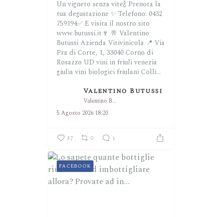
Un vigneto senza vite🍾
Prenota la
tua degustazione ✨
Telefono: 0432
759194✅
E visita il nostro sito
www.butussi.it🍷
🥂 Valentino
Butussi Azienda Vitivinicola
📍 Via
Pra di Corte, 1, 33040 Corno di
Rosazzo UD
vini in friuli venezia
giulia
vini biologici friulani
Colli...
Valentino Butussi
Valentino Butussi
5 Agosto 2026 18:20
27
0
1
FACEBOOK