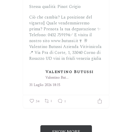
Stessa qualità: Pinot Grigio
Ciò che cambia? La posizione del
vigneto🍾
Quale vendemmieremo
prima?
Prenota la tua degustazione ✨
Telefono: 0432 759194✅
E visita il
nostro sito www.butussi.it🍷
🥂
Valentino Butussi Azienda Vitivinicola
📍 Via Pra di Corte, 1, 33040 Corno di
Rosazzo UD
vini in friuli venezia giulia
...
Valentino Butussi
Valentino Butussi
31 Luglio 2026 18:15
34
1
1
SHOW MORE