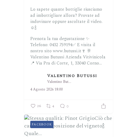
Lo sapete quante bottiglie riusciamo
ad imbottigliare allora? Provate ad
indovinare oppure ascoltate il video.
☺️🍾
Prenota la tua degustazione ✨
Telefono: 0432 759194✅
E visita il
nostro sito www.butussi.it🍷
🥂
Valentino Butussi Azienda Vitivinicola
📍 Via Pra di Corte, 1, 33040 Corno...
Valentino Butussi
Valentino Butussi
4 Agosto 2026 18:00
26
4
0
FACEBOOK