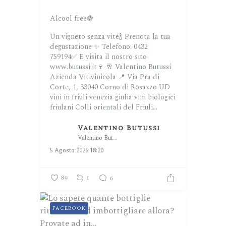
Alcool free🍇
Un vigneto senza vite🍾
Prenota la tua
degustazione ✨
Telefono: 0432
759194✅
E visita il nostro sito
www.butussi.it🍷
🥂 Valentino Butussi
Azienda Vitivinicola
📍 Via Pra di
Corte, 1, 33040 Corno di Rosazzo UD
vini in friuli venezia giulia
vini biologici
friulani
Colli orientali del Friuli...
Valentino Butussi
Valentino Butussi
5 Agosto 2026 18:20
89
1
6
FACEBOOK