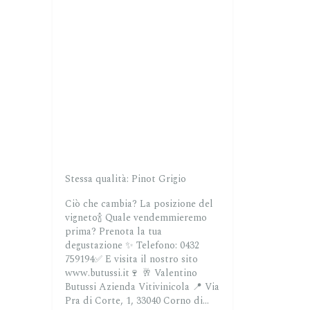
Stessa qualità: Pinot Grigio
Ciò che cambia? La posizione del
vigneto🍾
Quale vendemmieremo
prima?
Prenota la tua
degustazione ✨
Telefono: 0432
759194✅
E visita il nostro sito
www.butussi.it🍷
🥂 Valentino
Butussi Azienda Vitivinicola
📍 Via
Pra di Corte, 1, 33040 Corno di...