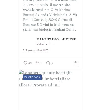
tua degustazione ✨
Telefono: 0432
759194✅
E visita il nostro sito
www.butussi.it🍷
🥂 Valentino
Butussi Azienda Vitivinicola
📍 Via
Pra di Corte, 1, 33040 Corno di
Rosazzo UD
vini in friuli venezia
giulia
vini biologici friulani
Colli...
Valentino Butussi
Valentino Butussi
5 Agosto 2026 18:20
49
1
3
FACEBOOK