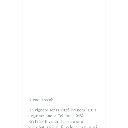
Alcool free🍇
Un vigneto senza vite🍾
Prenota la tua
degustazione ✨
Telefono: 0432
759194✅
E visita il nostro sito
www.butussi.it🍷
🥂 Valentino Butussi